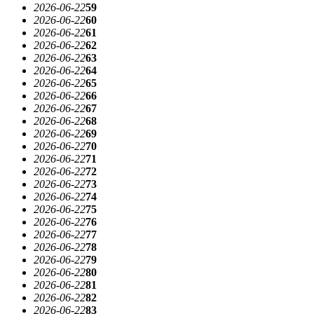
2026-06-22
59
2026-06-22
60
2026-06-22
61
2026-06-22
62
2026-06-22
63
2026-06-22
64
2026-06-22
65
2026-06-22
66
2026-06-22
67
2026-06-22
68
2026-06-22
69
2026-06-22
70
2026-06-22
71
2026-06-22
72
2026-06-22
73
2026-06-22
74
2026-06-22
75
2026-06-22
76
2026-06-22
77
2026-06-22
78
2026-06-22
79
2026-06-22
80
2026-06-22
81
2026-06-22
82
2026-06-22
83