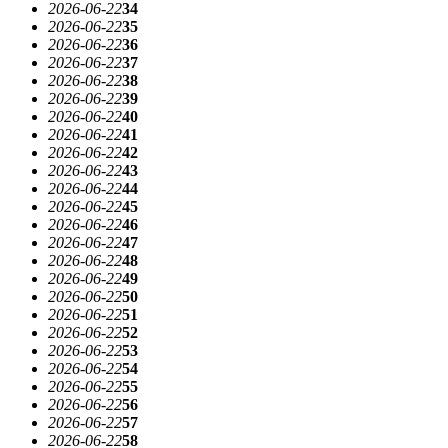
2026-06-22
34
2026-06-22
35
2026-06-22
36
2026-06-22
37
2026-06-22
38
2026-06-22
39
2026-06-22
40
2026-06-22
41
2026-06-22
42
2026-06-22
43
2026-06-22
44
2026-06-22
45
2026-06-22
46
2026-06-22
47
2026-06-22
48
2026-06-22
49
2026-06-22
50
2026-06-22
51
2026-06-22
52
2026-06-22
53
2026-06-22
54
2026-06-22
55
2026-06-22
56
2026-06-22
57
2026-06-22
58