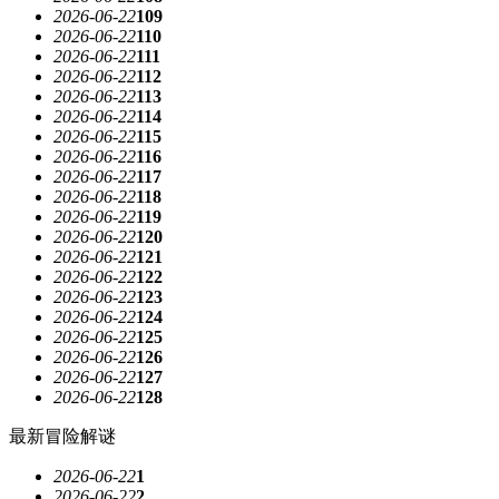
2026-06-22
109
2026-06-22
110
2026-06-22
111
2026-06-22
112
2026-06-22
113
2026-06-22
114
2026-06-22
115
2026-06-22
116
2026-06-22
117
2026-06-22
118
2026-06-22
119
2026-06-22
120
2026-06-22
121
2026-06-22
122
2026-06-22
123
2026-06-22
124
2026-06-22
125
2026-06-22
126
2026-06-22
127
2026-06-22
128
最新冒险解谜
2026-06-22
1
2026-06-22
2