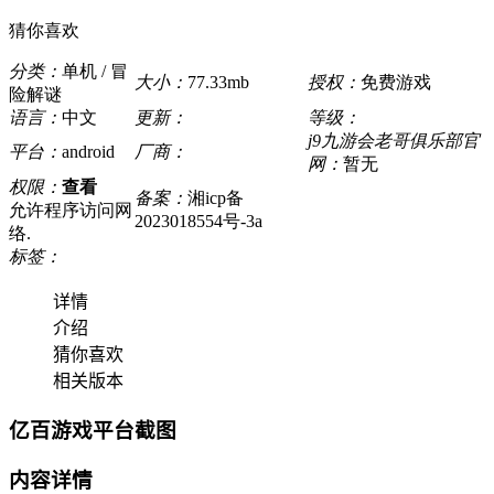
猜你喜欢
分类：
单机 / 冒
大小：
77.33mb
授权：
免费游戏
险解谜
语言：
中文
更新：
等级：
j9九游会老哥俱乐部官
平台：
android
厂商：
网：
暂无
权限：
查看
备案：
湘icp备
允许程序访问网
2023018554号-3a
络.
标签：
详情
介绍
猜你喜欢
相关版本
亿百游戏平台截图
内容详情