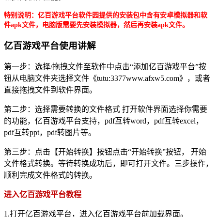
特别说明：亿百游戏平台软件园提供的安装包中含有安卓模拟器和软
件apk文件，电脑版需要先安装模拟器，然后再安装apk文件。
亿百游戏平台使用讲解
第一步：选择/拖拽文件至软件中点击“添加亿百游戏平台”按
钮从电脑文件夹选择文件《tutu:3377www.afxw5.com》，或者
直接拖拽文件到软件界面。
第二步：选择需要转换的文件格式 打开软件界面选择你需要
的功能，亿百游戏平台支持，pdf互转word，pdf互转excel，
pdf互转ppt，pdf转图片等。
第三步：点击【开始转换】按钮点击“开始转换”按钮， 开始
文件格式转换。等待转换成功后，即可打开文件。三步操作，
顺利完成文件格式的转换。
进入亿百游戏平台教程
1.打开亿百游戏平台，进入亿百游戏平台前加载界面。