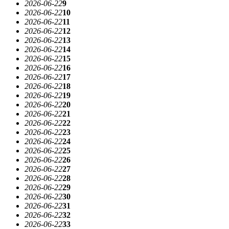
2026-06-22
9
2026-06-22
10
2026-06-22
11
2026-06-22
12
2026-06-22
13
2026-06-22
14
2026-06-22
15
2026-06-22
16
2026-06-22
17
2026-06-22
18
2026-06-22
19
2026-06-22
20
2026-06-22
21
2026-06-22
22
2026-06-22
23
2026-06-22
24
2026-06-22
25
2026-06-22
26
2026-06-22
27
2026-06-22
28
2026-06-22
29
2026-06-22
30
2026-06-22
31
2026-06-22
32
2026-06-22
33