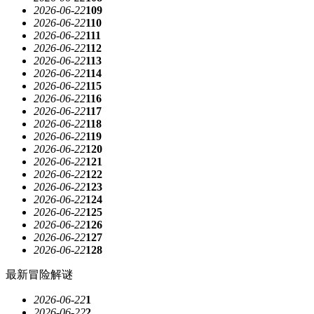
2026-06-22
109
2026-06-22
110
2026-06-22
111
2026-06-22
112
2026-06-22
113
2026-06-22
114
2026-06-22
115
2026-06-22
116
2026-06-22
117
2026-06-22
118
2026-06-22
119
2026-06-22
120
2026-06-22
121
2026-06-22
122
2026-06-22
123
2026-06-22
124
2026-06-22
125
2026-06-22
126
2026-06-22
127
2026-06-22
128
最新冒险解谜
2026-06-22
1
2026-06-22
2