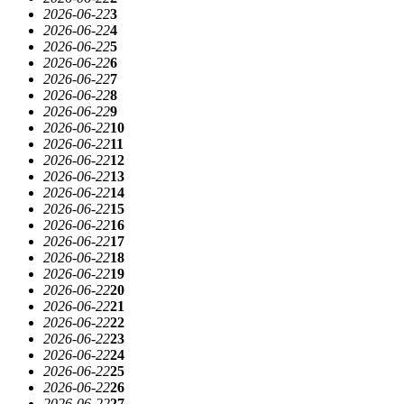
2026-06-22
3
2026-06-22
4
2026-06-22
5
2026-06-22
6
2026-06-22
7
2026-06-22
8
2026-06-22
9
2026-06-22
10
2026-06-22
11
2026-06-22
12
2026-06-22
13
2026-06-22
14
2026-06-22
15
2026-06-22
16
2026-06-22
17
2026-06-22
18
2026-06-22
19
2026-06-22
20
2026-06-22
21
2026-06-22
22
2026-06-22
23
2026-06-22
24
2026-06-22
25
2026-06-22
26
2026-06-22
27