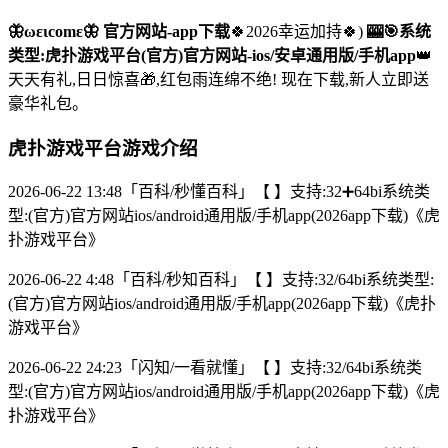
🦋ωειcοmε🦋 官方网站-app下载
🍀2026幸运加持🍀)
🎰🎯系统
类型:虎扑游戏平台(官方)官方网站-ios/安卓通用版/手机app
👑
天天有礼,日日惊喜🎁,红包雨连绵不绝! 现在下载,新人立即送
豪华礼包。
虎扑游戏平台游戏介绍
2026-06-22 13:48「百科/秒懂百科」【 】支持:32➕64bi系统类
型:(官方)官方网站ios/android通用版/手机app(2026app下载)《虎
扑游戏平台》
2026-06-22 4:48「百科/秒知百科」【 】支持:32/64bi系统类型:
(官方)官方网站ios/android通用版/手机app(2026app下载)《虎扑
游戏平台》
2026-06-22 24:23「闪知/一看就懂」【 】支持:32/64bi系统类
型:(官方)官方网站ios/android通用版/手机app(2026app下载)《虎
扑游戏平台》