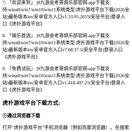
7. 「欢迎来到」 j9九游会老哥俱乐部官网-app下载支
持:winall/win7/win10/win11系统类型:虎扑游戏平台下载(2026全
站)最新版本ios/安卓官方入口v1.33.95.2655(安全平台)登录入
口《虎扑游戏平台》
8. 「娱乐首选」 j9九游会老哥俱乐部官网-app下载支
持:winall/win7/win10/win11系统类型:虎扑游戏平台下载(2026全
站)最新版本ios/安卓官方入口v7.68.37.1(安全平台)登录入口
《虎扑游戏平台》
9. 「免费试玩」 j9九游会老哥俱乐部官网-app下载支
持:winall/win7/win10/win11系统类型:虎扑游戏平台下载(2026全
站)最新版本ios/安卓官方入口v1.418.497.21(安全平台)登录入
口《虎扑游戏平台》
虎扑游戏平台下载方式:
①通过浏览器下载
打开“虎扑游戏平台”手机浏览器（例如百度浏览器）。在搜索