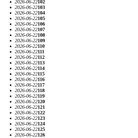
2026-06-22
102
2026-06-22
103
2026-06-22
104
2026-06-22
105
2026-06-22
106
2026-06-22
107
2026-06-22
108
2026-06-22
109
2026-06-22
110
2026-06-22
111
2026-06-22
112
2026-06-22
113
2026-06-22
114
2026-06-22
115
2026-06-22
116
2026-06-22
117
2026-06-22
118
2026-06-22
119
2026-06-22
120
2026-06-22
121
2026-06-22
122
2026-06-22
123
2026-06-22
124
2026-06-22
125
2026-06-22
126