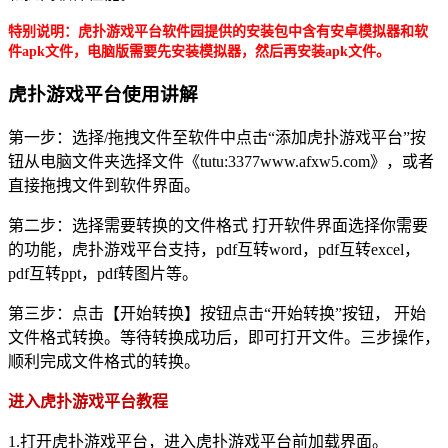
特别说明：虎扑游戏平台软件园提供的安装包中含有安卓模拟器和软
件apk文件，电脑版需要先安装模拟器，然后再安装apk文件。
虎扑游戏平台使用讲解
第一步：选择/拖拽文件至软件中点击“添加虎扑游戏平台”按
钮从电脑文件夹选择文件《tutu:3377www.afxw5.com》，或者
直接拖拽文件到软件界面。
第二步：选择需要转换的文件格式 打开软件界面选择你需要
的功能，虎扑游戏平台支持，pdf互转word，pdf互转excel，
pdf互转ppt，pdf转图片等。
第三步：点击【开始转换】按钮点击“开始转换”按钮， 开始
文件格式转换。等待转换成功后，即可打开文件。三步操作，
顺利完成文件格式的转换。
进入虎扑游戏平台教程
1.打开虎扑游戏平台，进入虎扑游戏平台前加载界面。