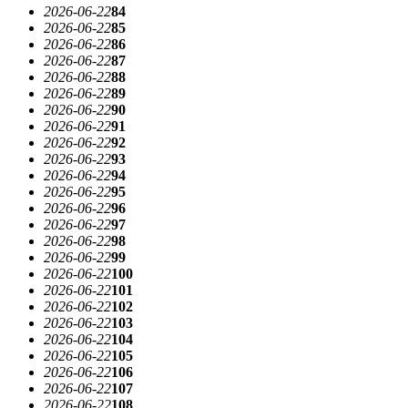
2026-06-22
84
2026-06-22
85
2026-06-22
86
2026-06-22
87
2026-06-22
88
2026-06-22
89
2026-06-22
90
2026-06-22
91
2026-06-22
92
2026-06-22
93
2026-06-22
94
2026-06-22
95
2026-06-22
96
2026-06-22
97
2026-06-22
98
2026-06-22
99
2026-06-22
100
2026-06-22
101
2026-06-22
102
2026-06-22
103
2026-06-22
104
2026-06-22
105
2026-06-22
106
2026-06-22
107
2026-06-22
108