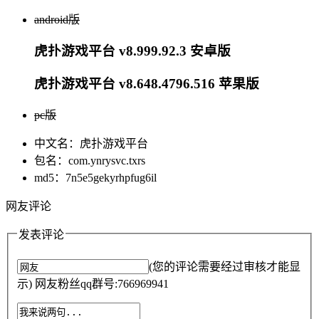
android版
虎扑游戏平台 v8.999.92.3 安卓版
虎扑游戏平台 v8.648.4796.516 苹果版
pc版
中文名：虎扑游戏平台
包名：com.ynrysvc.txrs
md5：7n5e5gekyrhpfug6il
网友评论
发表评论
(您的评论需要经过审核才能显
示) 网友粉丝qq群号:766969941