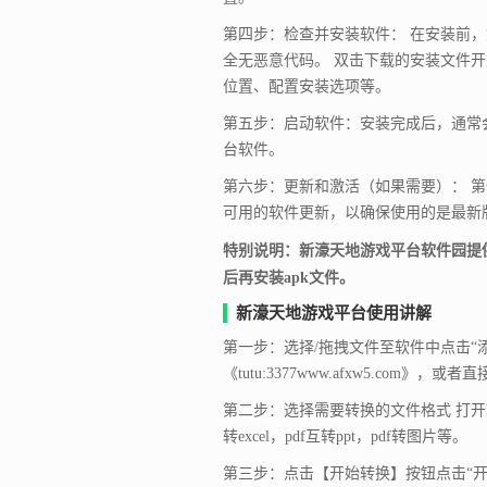
第四步：检查并安装软件： 在安装前
全无恶意代码。 双击下载的安装文件
位置、配置安装选项等。
第五步：启动软件：安装完成后，通常
台软件。
第六步：更新和激活（如果需要）： 
可用的软件更新，以确保使用的是最新
特别说明：新濠天地游戏平台软件园提
后再安装apk文件。
新濠天地游戏平台使用讲解
第一步：选择/拖拽文件至软件中点击“
《tutu:3377www.afxw5.com》
第二步：选择需要转换的文件格式 打开软
转excel，pdf互转ppt，pdf转图片等。
第三步：点击【开始转换】按钮点击“开