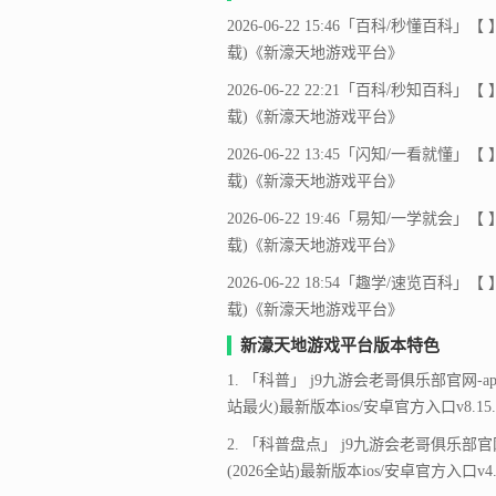
2026-06-22 15:46「百科/秒懂百科」【 
载)《新濠天地游戏平台》
2026-06-22 22:21「百科/秒知百科」【 
载)《新濠天地游戏平台》
2026-06-22 13:45「闪知/一看就懂」【 
载)《新濠天地游戏平台》
2026-06-22 19:46「易知/一学就会」【 
载)《新濠天地游戏平台》
2026-06-22 18:54「趣学/速览百科」【 
载)《新濠天地游戏平台》
新濠天地游戏平台版本特色
1. 「科普」 j9九游会老哥俱乐部官网-app下
站最火)最新版本ios/安卓官方入口v8.1
2. 「科普盘点」 j9九游会老哥俱乐部官网-a
(2026全站)最新版本ios/安卓官方入口