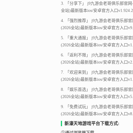
3. 「分享下」 j9九游会老哥俱乐部官网-app
全站)最新版本ios/安卓官方入口v1.92
4. 「强烈推荐」 j9九游会老哥俱乐部官网-a
(2026全站)最新版本ios/安卓官方入口v
5. 「重大通报」 j9九游会老哥俱乐部官网-a
(2026全站)最新版本ios/安卓官方入口v
6. 「返利不限」 j9九游会老哥俱乐部官网-a
(2026全站)最新版本ios/安卓官方入口v
7. 「欢迎来到」 j9九游会老哥俱乐部官网-a
(2026全站)最新版本ios/安卓官方入口v
8. 「娱乐首选」 j9九游会老哥俱乐部官网-a
(2026全站)最新版本ios/安卓官方入口v
9. 「免费试玩」 j9九游会老哥俱乐部官网-a
(2026全站)最新版本ios/安卓官方入口v
新濠天地游戏平台下载方式:
①通过浏览器下载