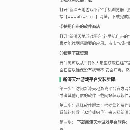
打开“新濠天地游戏平台”手机浏览器
接【www.afxw5.com】网址，下载完
②使用自带的软件商店
打开“新濠天地游戏平台”的手机自带的
索功能找到您需要的应用。点击“安装”
③使用下载资源
有时您可以从“”其他人那里获取已经
全扫描以确保没有携带不 安全病毒，
新濠天地游戏平台安装步骤:
第一步：访问新濠天地游戏平台官方网站或可靠
或者其他可信的软件下载网站获取软件
第二步：选择软件版本：根据您的操作
系统的位数（32位或64位）来选择新
第三步：
下载新濠天地游戏平台软件
：
置。