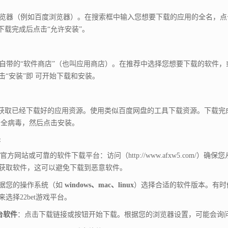
手机浏览器（例如百度浏览器）。在搜索框中输入您想要下载的应用的全名，
网址，下载完成后点击“允许安装”。
的手机自带的“软件商店”（也叫应用商店）。在推荐中选择您想要下载的软件
“安装”即 可开始下载和安装。
里获取已经下载好的应用资源。使用类似百度网盘的工具下载资源。下载完
安全病毒，然后点击安装。
:
官方网站或可靠的软件下载平台：访问（http://www.afxw5.com/）确
获取软件，这可以避免下载到恶意软件。
据您的操作系统（如
windows、mac、linux
）选择合适的软件版本。有时
来选择22bet游戏平台。
平台软件
：点击下载链接或按钮开始下载。根据您的浏览器设置，可能会询