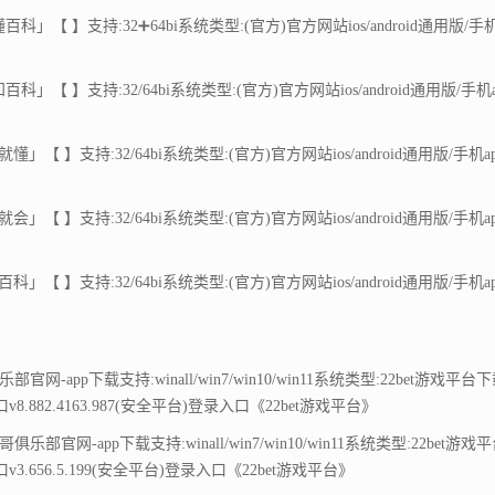
/秒懂百科」【 】支持:32➕64bi系统类型:(官方)官方网站ios/android通用版/手机a
/秒知百科」【 】支持:32/64bi系统类型:(官方)官方网站ios/android通用版/手机ap
一看就懂」【 】支持:32/64bi系统类型:(官方)官方网站ios/android通用版/手机app
一学就会」【 】支持:32/64bi系统类型:(官方)官方网站ios/android通用版/手机app
速览百科」【 】支持:32/64bi系统类型:(官方)官方网站ios/android通用版/手机app
官网-app下载支持:winall/win7/win10/win11系统类型:22bet游戏平台
8.882.4163.987(安全平台)登录入口《22bet游戏平台》
乐部官网-app下载支持:winall/win7/win10/win11系统类型:22bet游戏
3.656.5.199(安全平台)登录入口《22bet游戏平台》