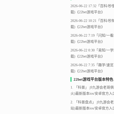
2026-06-22 17:32「百科
载)《22bet游戏平台》
2026-06-22 10:21「百科
载)《22bet游戏平台》
2026-06-22 7:19「闪知/
载)《22bet游戏平台》
2026-06-22 0:30「易知/
载)《22bet游戏平台》
2026-06-22 7:35「趣学/
载)《22bet游戏平台》
22bet游戏平台版本特色
1. 「科普」 j9九游会老哥俱乐部
火)最新版本ios/安卓官方入口v
2. 「科普盘点」 j9九游会老哥俱
站)最新版本ios/安卓官方入口v