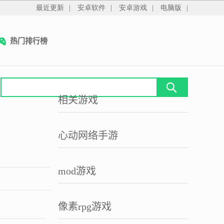
最近更新
|
安卓软件
|
安卓游戏
|
电脑版
|
热门排行榜
相关游戏
心动网络手游
mod游戏
像素rpg游戏