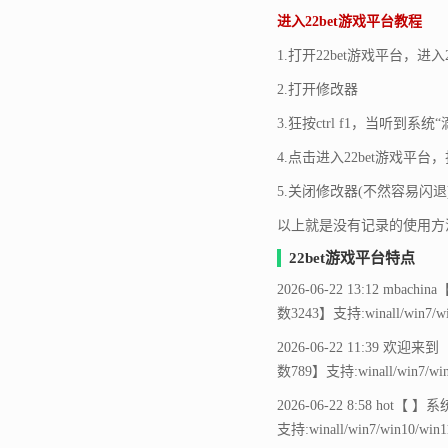
进入22bet游戏平台教程
1.打开22bet游戏平台，进
2.打开修改器
3.狂按ctrl f1，当听到系统
4.点击进入22bet游戏平
5.关闭修改器(不然容易闪退
以上就是没有记录的使用方
22bet游戏平台特点
2026-06-22 13:12 mba
数3243】支持:winall/wi
2026-06-22 11:39 欢迎
数789】支持:winall/win
2026-06-22 8:58 hot
支持:winall/win7/win