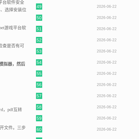
戏平台软件安全
49
2026-06-22
议、选择安装位
50
2026-06-22
et游戏平台软
51
2026-06-22
52
2026-06-22
 检查是否有可
53
2026-06-22
54
2026-06-22
装模拟器，然后
55
2026-06-22
56
2026-06-22
57
2026-06-22
58
2026-06-22
，pdf互转
59
2026-06-22
打开文件。三步
60
2026-06-22