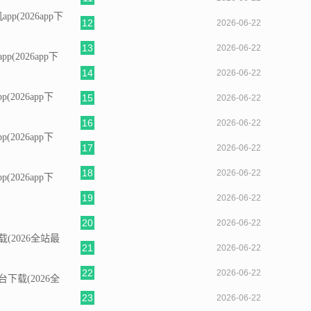
pp(2026app下
12
2026-06-22
13
2026-06-22
p(2026app下
14
2026-06-22
(2026app下
15
2026-06-22
16
2026-06-22
(2026app下
17
2026-06-22
18
2026-06-22
(2026app下
19
2026-06-22
20
2026-06-22
下载(2026全站最
21
2026-06-22
22
2026-06-22
平台下载(2026全
23
2026-06-22