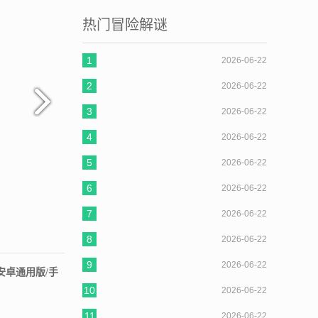
热门冒险解谜
1
2026-06-22
2
2026-06-22
3
2026-06-22
4
2026-06-22
5
2026-06-22
6
2026-06-22
7
2026-06-22
8
2026-06-22
9
2026-06-22
s/安卓通用版/手
10
2026-06-22
11
2026-06-22