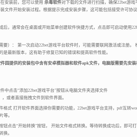
 在安装前，您可以使用
杀毒软件
对下载的文件进行扫描，确保22bet游
安装文件开始安装过程。根据提示完成安装步骤，这可能包括接受许可协
成后，通常会在桌面或开始菜单创建软件快捷方式，点击即可启动使用22b
要）： 第一次启动22bet游戏平台软件时，可能需要联网激活或注册。
的是最新版本，这有助于修复已知的错误和提高软件性能。
台软件园提供的安装包中含有安卓模拟器和软件apk文件，电脑版需要先安
件中点击“添加22bet游戏平台”按钮从电脑文件夹选择文件
w5.com》，或者直接拖拽文件到软件界面。
式 打开软件界面选择你需要的功能，22bet游戏平台支持，pdf互转word
转图片等。
按钮点击“开始转换”按钮， 开始文件格式转换。等待转换成功后，即可
转换。