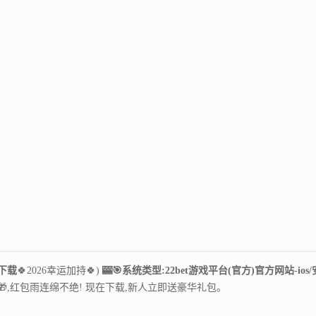
p下载
🍀2026幸运加持🍀)
🎰🎯系统类型:22bet游戏平台(官方)官方网站-io
🎁,红包雨连绵不绝! 现在下载,新人立即送豪华礼包。