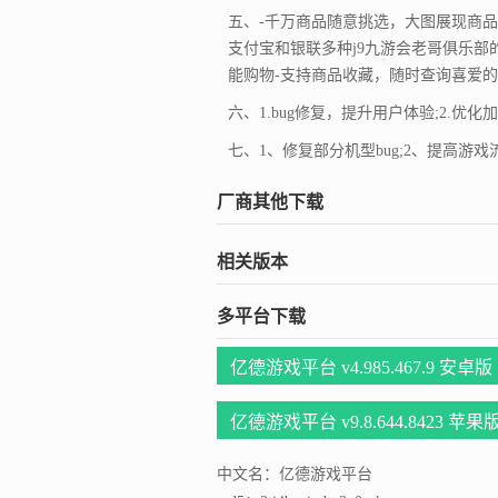
五、-千万商品随意挑选，大图展现商品
支付宝和银联多种j9九游会老哥俱乐部
能购物-支持商品收藏，随时查询喜爱
六、1.bug修复，提升用户体验;2.优
七、1、修复部分机型bug;2、提高游戏
厂商其他下载
相关版本
多平台下载
亿德游戏平台 v4.985.467.9 安卓版
亿德游戏平台 v9.8.644.8423 苹果
中文名：亿德游戏平台