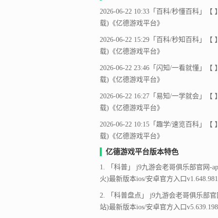
2026-06-22 10:33「百科/秒懂百科」【 
载)《亿德游戏平台》
2026-06-22 15:29「百科/秒知百科」【 
载)《亿德游戏平台》
2026-06-22 23:46「闪知/一看就懂」【 
载)《亿德游戏平台》
2026-06-22 16:27「易知/一学就会」【 
载)《亿德游戏平台》
2026-06-22 10:15「趣学/速览百科」【 
载)《亿德游戏平台》
亿德游戏平台版本特色
1. 「科普」 j9九游会老哥俱乐部官网-app下
火)最新版本ios/安卓官方入口v1.648.
2. 「科普盘点」 j9九游会老哥俱乐部官网-ap
站)最新版本ios/安卓官方入口v5.639.