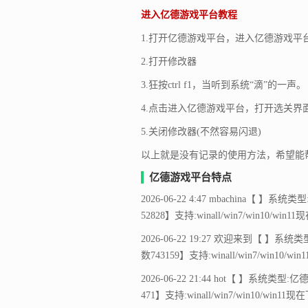
进入亿德游戏平台教程
1.打开亿德游戏平台，进入亿德游戏平
2.打开修改器
3.狂按ctrl f1，当听到系统“滴”的一声。
4.点击进入亿德游戏平台，打开选关界
5.关闭修改器(不然容易闪退)
以上就是没有记录的使用方法，希望能
亿德游戏平台特点
2026-06-22 4:47 mbachina【 】
52828】支持:winall/win7/win1
2026-06-22 19:27 欢迎来到【 】系统
数743159】支持:winall/win7/wi
2026-06-22 21:44 hot【 】系统类型
471】支持:winall/win7/win10/